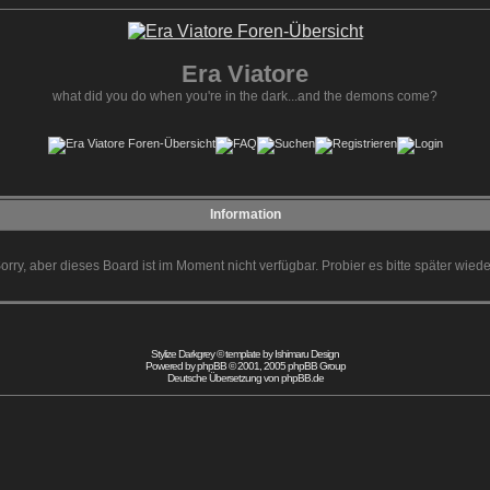
Era Viatore
what did you do when you're in the dark...and the demons come?
Information
orry, aber dieses Board ist im Moment nicht verfügbar. Probier es bitte später wiede
Stylize Darkgrey © template by
Ishimaru Design
Powered by
phpBB
© 2001, 2005 phpBB Group
Deutsche Übersetzung von
phpBB.de