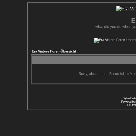
E
what did you do when yo
Era Viatore Foren-Übersicht
Sorry, aber dieses Board ist im Mom
Stylize Dar
Powered by
Deutsc