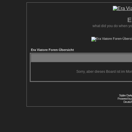
E
what did you do when yo
Era Viatore Foren-Übersicht
Sorry, aber dieses Board ist im Mom
Stylize Dar
Powered by
Deutsc