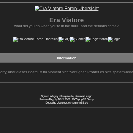
Era Viatore
what did you do when you're in the dark...and the demons come?
Information
orry, aber dieses Board ist im Moment nicht verfügbar. Probier es bitte später wiede
Stylize Darkgrey © template by
Ishimaru Design
Powered by
phpBB
© 2001, 2005 phpBB Group
Deutsche Übersetzung von
phpBB.de