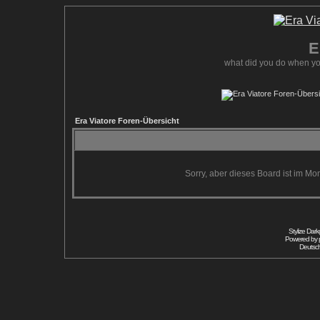
E
what did you do when yo
Era Viatore Foren-Übersicht
Sorry, aber dieses Board ist im Mom
Stylize Dar
Powered by
Deutsc