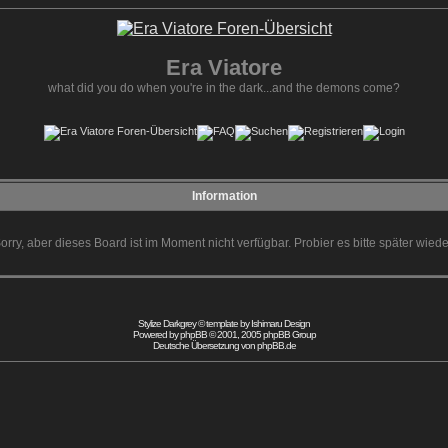
Era Viatore
what did you do when you're in the dark...and the demons come?
Information
orry, aber dieses Board ist im Moment nicht verfügbar. Probier es bitte später wiede
Stylize Darkgrey © template by
Ishimaru Design
Powered by
phpBB
© 2001, 2005 phpBB Group
Deutsche Übersetzung von
phpBB.de