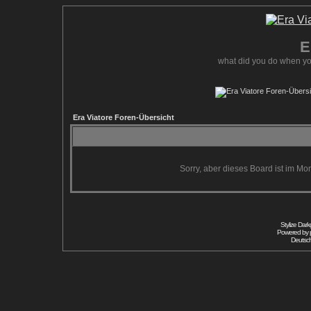
E
what did you do when yo
Era Viatore Foren-Übersicht
Sorry, aber dieses Board ist im Mom
Stylize Dar
Powered by
Deutsc