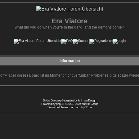
Era Viatore
what did you do when you're in the dark...and the demons come?
Information
orry, aber dieses Board ist im Moment nicht verfügbar. Probier es bitte später wiede
Stylize Darkgrey © template by
Ishimaru Design
Powered by
phpBB
© 2001, 2005 phpBB Group
Deutsche Übersetzung von
phpBB.de