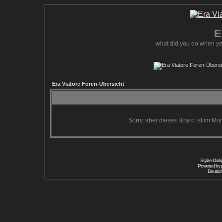
E
what did you do when yo
Era Viatore Foren-Übersicht
Sorry, aber dieses Board ist im Mom
Stylize Dar
Powered by
Deutsc