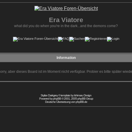
Era Viatore
what did you do when you're in the dark...and the demons come?
Information
orry, aber dieses Board ist im Moment nicht verfügbar. Probier es bitte später wiede
Stylize Darkgrey © template by
Ishimaru Design
Powered by
phpBB
© 2001, 2005 phpBB Group
Deutsche Übersetzung von
phpBB.de