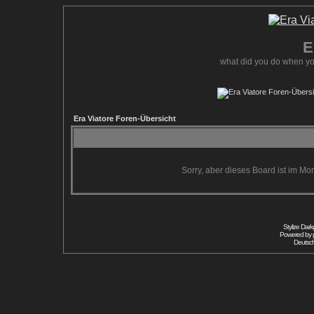
E
what did you do when yo
Era Viatore Foren-Übersicht
Sorry, aber dieses Board ist im Mom
Stylize Dar
Powered by
Deutsc