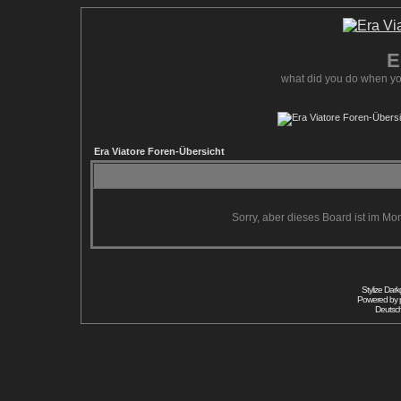
E
what did you do when yo
Era Viatore Foren-Übersicht
Sorry, aber dieses Board ist im Mom
Stylize Dar
Powered by
Deutsc