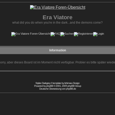
Era Viatore
what did you do when you're in the dark...and the demons come?
Information
orry, aber dieses Board ist im Moment nicht verfügbar. Probier es bitte später wiede
Stylize Darkgrey © template by
Ishimaru Design
Powered by
phpBB
© 2001, 2005 phpBB Group
Deutsche Übersetzung von
phpBB.de