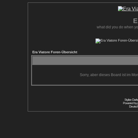
E
what did you do when yo
Era Viatore Foren-Übersicht
Sorry, aber dieses Board ist im Mom
Stylize Dar
Powered by
Deutsc