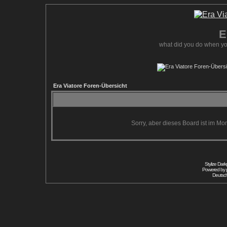
E
what did you do when yo
Era Viatore Foren-Übersicht
Sorry, aber dieses Board ist im Mom
Stylize Dar
Powered by
Deutsc