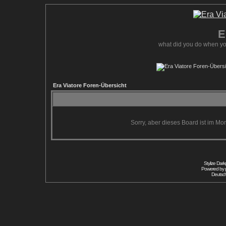
E
what did you do when yo
Era Viatore Foren-Übersicht
Sorry, aber dieses Board ist im Mom
Stylize Dar
Powered by
Deutsc