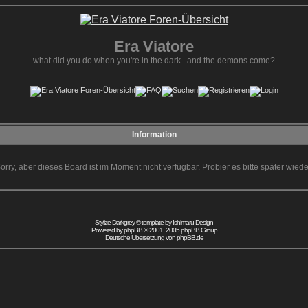
Era Viatore
what did you do when you're in the dark...and the demons come?
Information
orry, aber dieses Board ist im Moment nicht verfügbar. Probier es bitte später wiede
Stylize Darkgrey © template by
Ishimaru Design
Powered by
phpBB
© 2001, 2005 phpBB Group
Deutsche Übersetzung von
phpBB.de