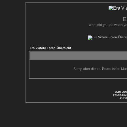
E
what did you do when yo
Era Viatore Foren-Übersicht
Sorry, aber dieses Board ist im Mom
Stylize Dar
Powered by
Deutsc