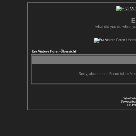
E
what did you do when yo
Era Viatore Foren-Übersicht
Sorry, aber dieses Board ist im Mom
Stylize Dar
Powered by
Deutsc