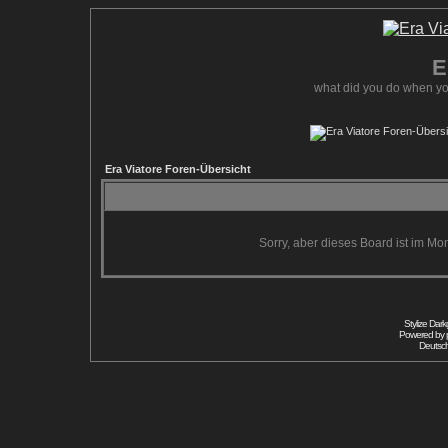
E
what did you do when yo
Era Viatore Foren-Übersicht
Sorry, aber dieses Board ist im Mom
Stylize Dar
Powered by
Deutsc