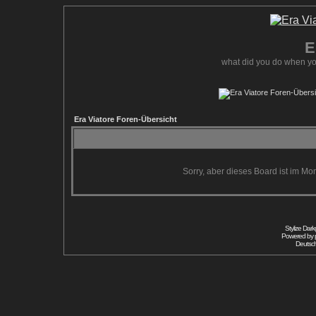
E
what did you do when yo
Era Viatore Foren-Übersicht
Sorry, aber dieses Board ist im Mom
Stylize Dar
Powered by
Deutsc