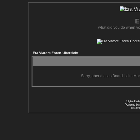
E
what did you do when yo
Era Viatore Foren-Übersicht
Sorry, aber dieses Board ist im Mom
Stylize Dar
Powered by
Deutsc