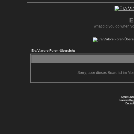
E
what did you do when yo
Era Viatore Foren-Übersicht
Sorry, aber dieses Board ist im Mom
Stylize Dar
Powered by
Deutsc