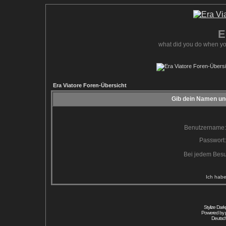
E
what did you do when yo
Era Viatore Foren-Übersicht
Gib dein Namen und
Benutzername:
Passwort:
Bei jedem Besu
Ich habe
Stylize Dar
Powered by
Deutsc