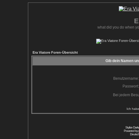
E
what did you do when yo
Era Viatore Foren-Übersicht
Gib dein Namen und
Benutzername:
Passwort:
Bei jedem Besu
Ich habe
Stylize Dar
Powered by
Deutsc