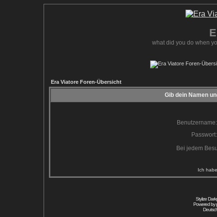
E
what did you do when yo
Era Viatore Foren-Übersicht
Gib dein Namen und
Benutzername:
Passwort:
Bei jedem Besu
Ich habe
Stylize Dar
Powered by
Deutsc