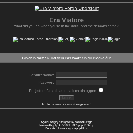
Era Viatore
what did you do when you're in the dark...and the demons come?
Gib dein Namen und dein Passwort ein du Glocke ôO!
Benutzername:
Passwort:
Bei jedem Besuch automatisch einloggen:
Ich habe mein Passwort vergessen!
Stylize Darkgrey © template by
Ishimaru Design
Powered by
phpBB
© 2001, 2005 phpBB Group
Deutsche Übersetzung von
phpBB.de