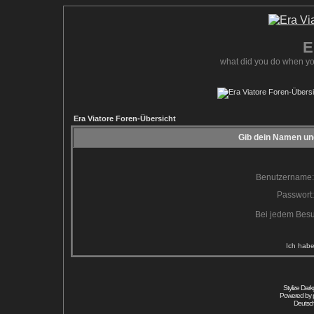
E
what did you do when yo
Era Viatore Foren-Übersicht
Gib dein Namen und
Benutzername:
Passwort:
Bei jedem Besu
Ich habe
Stylize Dar
Powered by
Deutsc