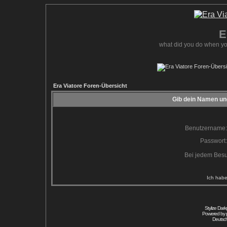
E
what did you do when yo
Era Viatore Foren-Übersicht
Gib dein Namen und
Benutzername:
Passwort:
Bei jedem Besu
Ich habe
Stylize Dar
Powered by
Deutsc