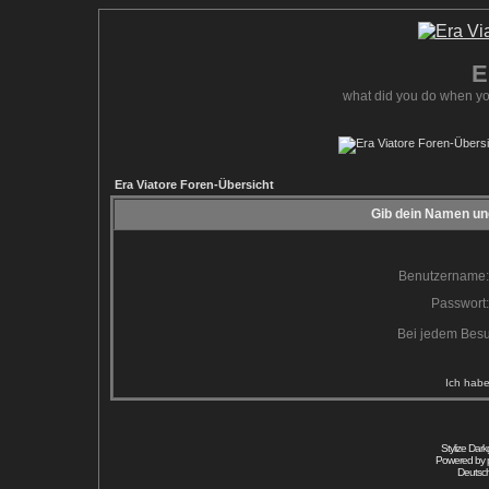
E
what did you do when yo
Era Viatore Foren-Übersicht
Gib dein Namen und
Benutzername:
Passwort:
Bei jedem Besu
Ich habe
Stylize Dar
Powered by
Deutsc