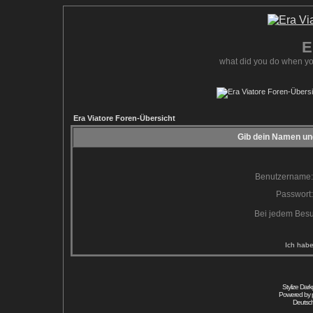
E
what did you do when yo
Era Viatore Foren-Übersicht
Gib dein Namen und
Benutzername:
Passwort:
Bei jedem Besu
Ich habe
Stylize Dar
Powered by
Deutsc