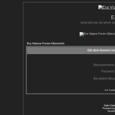
E
what did you do when yo
Era Viatore Foren-Übersicht
Gib dein Namen und
Benutzername:
Passwort:
Bei jedem Besu
Ich habe
Stylize Dar
Powered by
Deutsc