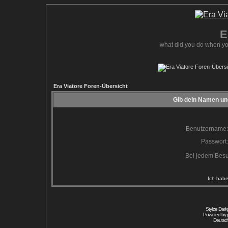
E
what did you do when yo
Era Viatore Foren-Übersicht
Gib dein Namen und
Benutzername:
Passwort:
Bei jedem Besu
Ich habe
Stylize Dar
Powered by
Deutsc