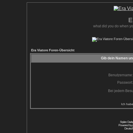
E
what did you do when yo
Era Viatore Foren-Übersicht
Gib dein Namen und
Benutzername:
Passwort:
Bei jedem Besu
Ich habe
Stylize Dar
Powered by
Deutsc