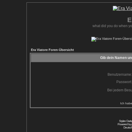
E
what did you do when yo
Era Viatore Foren-Übersicht
Gib dein Namen und
Benutzername:
Passwort:
Bei jedem Besu
Ich habe
Stylize Dar
Powered by
Deutsc