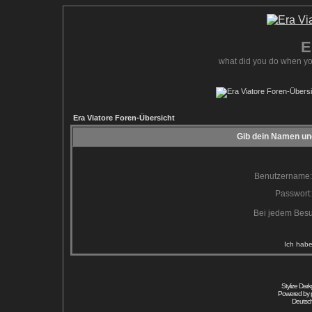
E
what did you do when yo
Era Viatore Foren-Übersicht
Gib dein Namen und
Benutzername:
Passwort:
Bei jedem Besu
Ich habe
Stylize Dar
Powered by
Deutsc