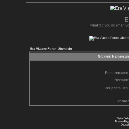
E
what did you do when yo
Era Viatore Foren-Übersicht
Gib dein Namen und
Benutzername:
Passwort:
Bei jedem Besu
Ich habe
Stylize Dar
Powered by
Deutsc