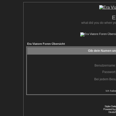
E
what did you do when yo
Era Viatore Foren-Übersicht
Gib dein Namen und
Benutzername:
Passwort:
Bei jedem Besu
Ich habe
Stylize Dar
Powered by
Deutsc