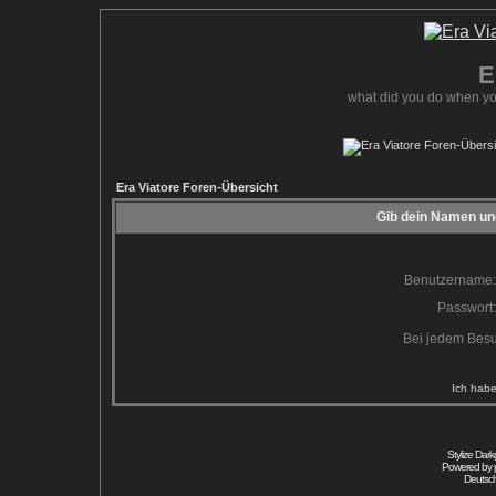
E
what did you do when yo
Era Viatore Foren-Übersicht
Gib dein Namen und
Benutzername:
Passwort:
Bei jedem Besu
Ich habe
Stylize Dar
Powered by
Deutsc