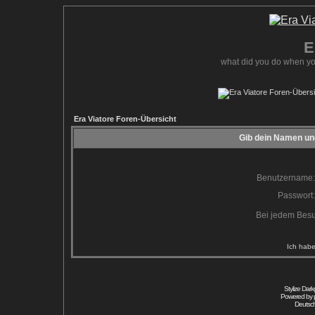
E
what did you do when yo
Era Viatore Foren-Übersicht
Gib dein Namen und
Benutzername:
Passwort:
Bei jedem Besu
Ich habe
Stylize Dar
Powered by
Deutsc