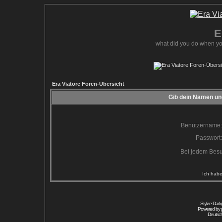
E
what did you do when yo
Era Viatore Foren-Übersicht
Gib dein Namen und
Benutzername:
Passwort:
Bei jedem Besu
Ich habe
Stylize Dar
Powered by
Deutsc