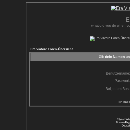
E
what did you do when yo
Era Viatore Foren-Übersicht
Gib dein Namen und
Benutzername:
Passwort:
Bei jedem Besu
Ich habe
Stylize Dar
Powered by
Deutsc