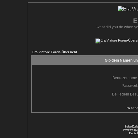
E
what did you do when yo
Era Viatore Foren-Übersicht
Gib dein Namen und
Benutzername:
Passwort:
Bei jedem Besu
Ich habe
Stylize Dar
Powered by
Deutsc