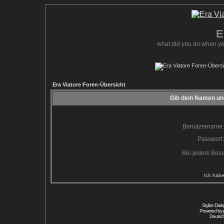
E
what did you do when yo
Era Viatore Foren-Übersicht
Gib dein Namen und
Benutzername:
Passwort:
Bei jedem Besu
Ich habe
Stylize Dar
Powered by
Deutsc