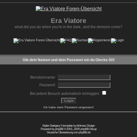
Era Viatore
what did you do when you're in the dark...and the demons come?
Gib dein Namen und dein Passwort ein du Glocke ôO!
Benutzername:
Passwort:
Bei jedem Besuch automatisch einloggen:
Ich habe mein Passwort vergessen!
Stylize Darkgrey © template by
Ishimaru Design
Powered by
phpBB
© 2001, 2005 phpBB Group
Deutsche Übersetzung von
phpBB.de