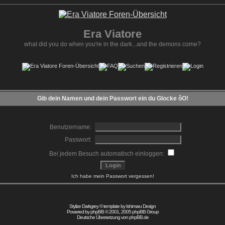
Era Viatore
what did you do when you're in the dark...and the demons come?
Gib dein Namen und dein Passwort ein du Glocke ôO!
Benutzername:
Passwort:
Bei jedem Besuch automatisch einloggen:
Ich habe mein Passwort vergessen!
Stylize Darkgrey © template by
Ishimaru Design
Powered by
phpBB
© 2001, 2005 phpBB Group
Deutsche Übersetzung von
phpBB.de