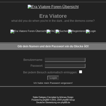
Era Viatore
what did you do when you're in the dark...and the demons come?
Gib dein Namen und dein Passwort ein du Glocke ôO!
Benutzername:
Passwort:
Bei jedem Besuch automatisch einloggen:
Ich habe mein Passwort vergessen!
Stylize Darkgrey © template by
Ishimaru Design
Powered by
phpBB
© 2001, 2005 phpBB Group
Deutsche Übersetzung von
phpBB.de