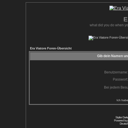
E
what did you do when yo
Era Viatore Foren-Übersicht
Gib dein Namen und
Benutzername:
Passwort:
Bei jedem Besu
Ich habe
Stylize Dar
Powered by
Deutsc