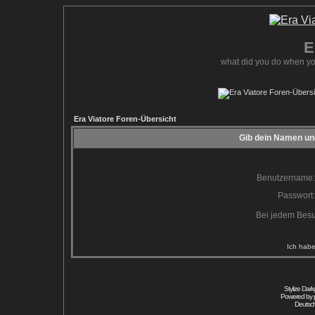
E
what did you do when yo
Era Viatore Foren-Übersicht
Gib dein Namen und
Benutzername:
Passwort:
Bei jedem Besu
Ich habe
Stylize Dar
Powered by
Deutsc