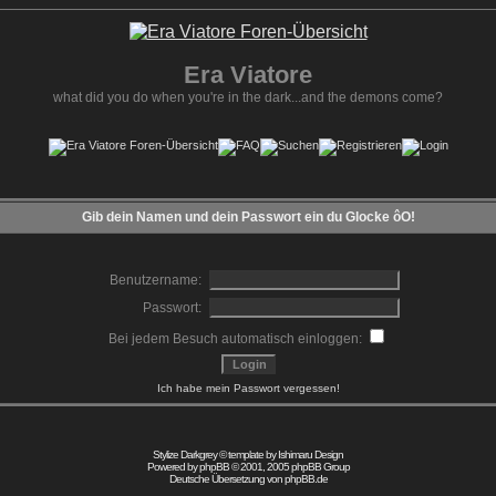
Era Viatore
what did you do when you're in the dark...and the demons come?
Gib dein Namen und dein Passwort ein du Glocke ôO!
Benutzername:
Passwort:
Bei jedem Besuch automatisch einloggen:
Ich habe mein Passwort vergessen!
Stylize Darkgrey © template by
Ishimaru Design
Powered by
phpBB
© 2001, 2005 phpBB Group
Deutsche Übersetzung von
phpBB.de